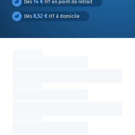
14 €
Dès
HT en point de retrait
8,52 €
Dès
HT à domicile