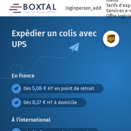
menu
Tarifs d'ex
login
person_add
Services e
Offre logici
Expédier un colis avec
UPS
En France
5,08 €
Dès
HT en point de retrait
8,37 €
Dès
HT à domicile
À l'international