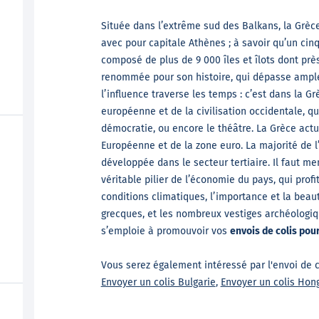
Située dans l’extrême sud des Balkans, la Grèc
avec pour capitale Athènes ; à savoir qu’un cinq
composé de plus de 9 000 îles et îlots dont prè
renommée pour son histoire, qui dépasse ample
l’influence traverse les temps : c’est dans la G
européenne et de la civilisation occidentale, qu
démocratie, ou encore le théâtre. La Grèce actue
Européenne et de la zone euro. La majorité de 
développée dans le secteur tertiaire. Il faut m
véritable pilier de l’économie du pays, qui prof
conditions climatiques, l’importance et la beauté
grecques, et les nombreux vestiges archéologiq
s’emploie à promouvoir vos
envois de colis pou
Vous serez également intéressé par l'envoi de c
Envoyer un colis Bulgarie
,
Envoyer un colis Hong