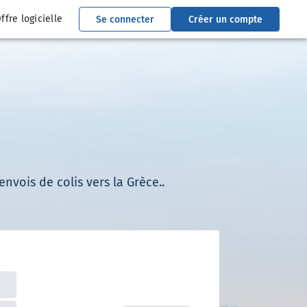
ffre logicielle
Se connecter
Créer un compte
nvois de colis vers la Grèce..